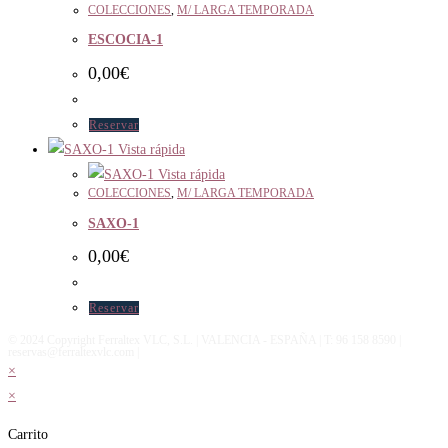
COLECCIONES
,
M/ LARGA TEMPORADA
ESCOCIA-1
0,00
€
Reservar
Vista rápida
Vista rápida
COLECCIONES
,
M/ LARGA TEMPORADA
SAXO-1
0,00
€
Reservar
© 2024 Copyright Ferraltex VLC, S.L. | VALENCIA - ESPAÑA | T: 96 158 8590 |
reservas@ferraltexvlc.com |
×
×
Carrito