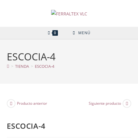
Ir
al
contenido
0
MENÚ
ESCOCIA-4
>
TIENDA
>
ESCOCIA-4
Producto anterior
Siguiente producto
ESCOCIA-4