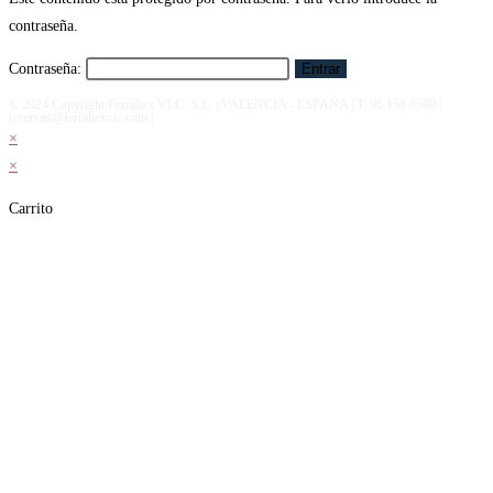
contraseña.
Contraseña:
© 2024 Copyright Ferraltex VLC, S.L. | VALENCIA - ESPAÑA | T: 96 158 8590 |
reservas@ferraltexvlc.com |
×
×
Carrito