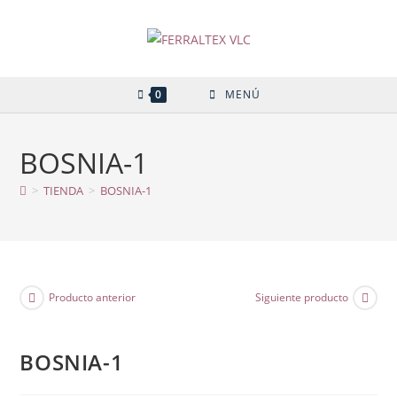
Ir
al
contenido
0
MENÚ
BOSNIA-1
>
TIENDA
>
BOSNIA-1
Producto anterior
Siguiente producto
BOSNIA-1