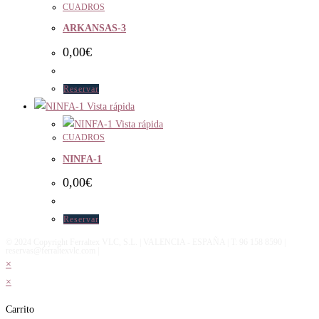
CUADROS
ARKANSAS-3
0,00
€
Reservar
Vista rápida
Vista rápida
CUADROS
NINFA-1
0,00
€
Reservar
© 2024 Copyright Ferraltex VLC, S.L. | VALENCIA - ESPAÑA | T: 96 158 8590 |
reservas@ferraltexvlc.com |
×
×
Carrito