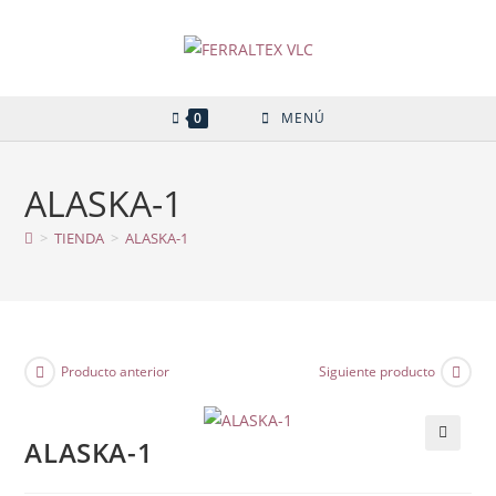
Ir
al
contenido
0
MENÚ
ALASKA-1
>
TIENDA
>
ALASKA-1
Producto anterior
Siguiente producto
ALASKA-1
🔍