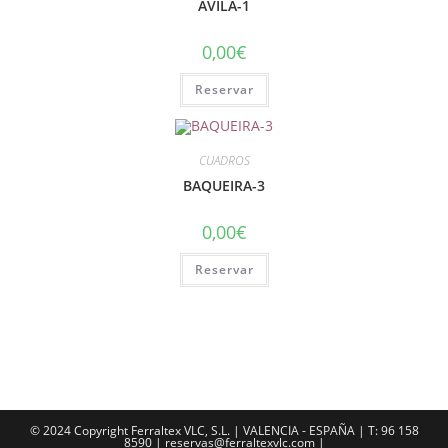
AVILA-1
0,00
€
Reservar
CUADROS
BAQUEIRA-3
0,00
€
Reservar
© 2024 Copyright Ferraltex VLC, S.L. | VALENCIA - ESPAÑA | T: 96 158
8590 | reservas@ferraltexvlc.com |