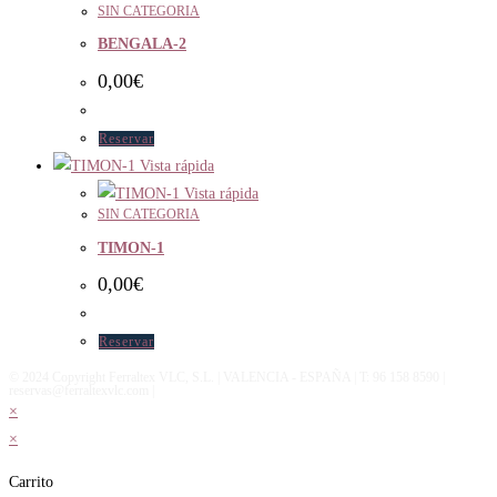
SIN CATEGORIA
BENGALA-2
0,00
€
Reservar
Vista rápida
Vista rápida
SIN CATEGORIA
TIMON-1
0,00
€
Reservar
© 2024 Copyright Ferraltex VLC, S.L. | VALENCIA - ESPAÑA | T: 96 158 8590 |
reservas@ferraltexvlc.com |
×
×
Carrito