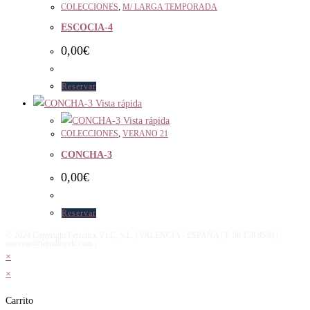
COLECCIONES
,
M/ LARGA TEMPORADA
ESCOCIA-4
0,00
€
Reservar
Vista rápida
Vista rápida
COLECCIONES
,
VERANO 21
CONCHA-3
0,00
€
Reservar
© 2024 Copyright Ferraltex VLC, S.L. | VALENCIA - ESPAÑA | T: 96 158 8590 |
reservas@ferraltexvlc.com |
×
×
Carrito