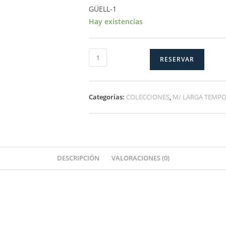
GÜELL-1
Hay existencias
GÜELL-
RESERVAR
1
cantidad
Categorías:
COLECCIONES
,
M/ LARGA TEMP
DESCRIPCIÓN
VALORACIONES (0)