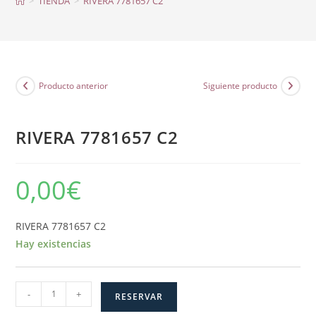
>
TIENDA
>
RIVERA 7781657 C2
Producto anterior
Siguiente producto
RIVERA 7781657 C2
0,00
€
RIVERA 7781657 C2
Hay existencias
RIVERA
-
+
RESERVAR
7781657