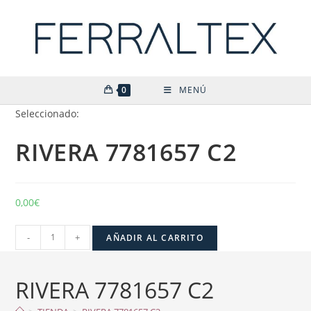
Ir
al
contenido
0
MENÚ
Seleccionado:
RIVERA 7781657 C2
0,00
€
RIVERA
-
+
AÑADIR AL CARRITO
7781657
C2
RIVERA 7781657 C2
cantidad