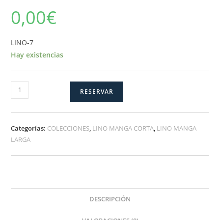
0,00
€
LINO-7
Hay existencias
LINO-
RESERVAR
7
cantidad
Categorías:
COLECCIONES
,
LINO MANGA CORTA
,
LINO MANGA
LARGA
DESCRIPCIÓN