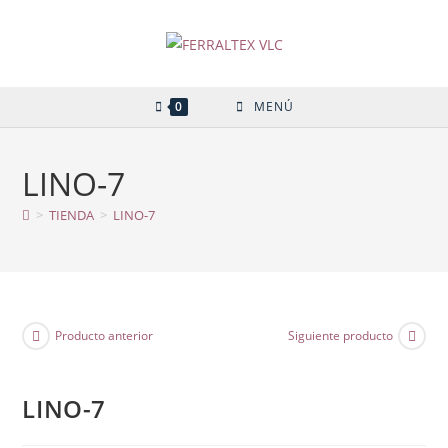
Ir
al
contenido
0
MENÚ
LINO-7
>
TIENDA
>
LINO-7
Producto anterior
Siguiente producto
LINO-7