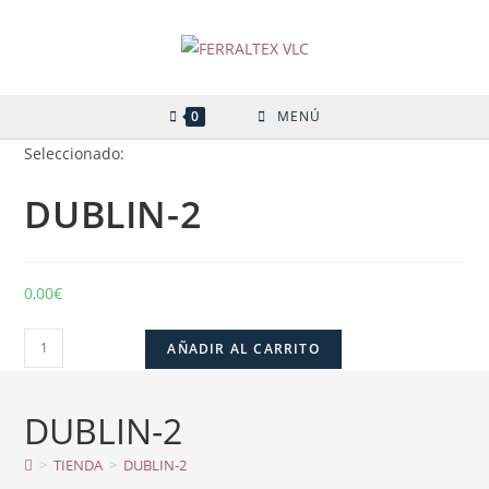
Ir
al
contenido
0
MENÚ
Seleccionado:
DUBLIN-2
0,00
€
DUBLIN-
AÑADIR AL CARRITO
2
cantidad
DUBLIN-2
>
TIENDA
>
DUBLIN-2