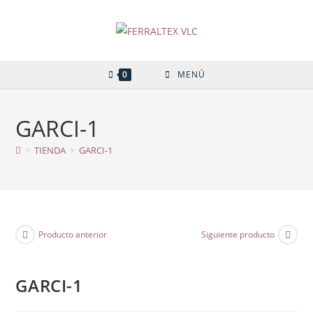
Ir
al
contenido
0
MENÚ
GARCI-1
>
TIENDA
>
GARCI-1
Producto anterior
Siguiente producto
GARCI-1