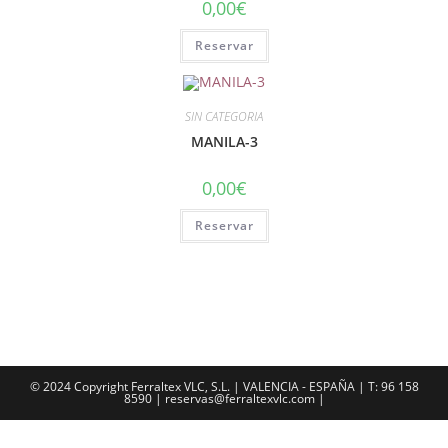
0,00
€
Reservar
SIN CATEGORIA
MANILA-3
0,00
€
Reservar
© 2024 Copyright Ferraltex VLC, S.L. | VALENCIA - ESPAÑA | T: 96 158
8590 | reservas@ferraltexvlc.com |