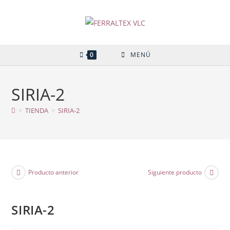
Ir
al
contenido
0
MENÚ
SIRIA-2
>
TIENDA
>
SIRIA-2
Producto anterior
Siguiente producto
SIRIA-2