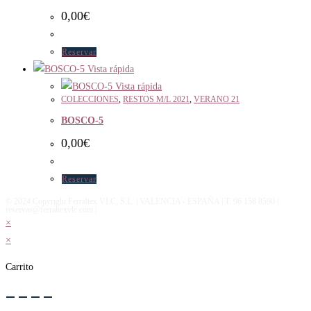
0,00
€
Reservar
Vista rápida
Vista rápida
COLECCIONES
,
RESTOS M/L 2021
,
VERANO 21
BOSCO-5
0,00
€
Reservar
© 2024 Copyright Ferraltex VLC, S.L. | VALENCIA - ESPAÑA | T: 96 158 8590 |
reservas@ferraltexvlc.com |
×
×
Carrito