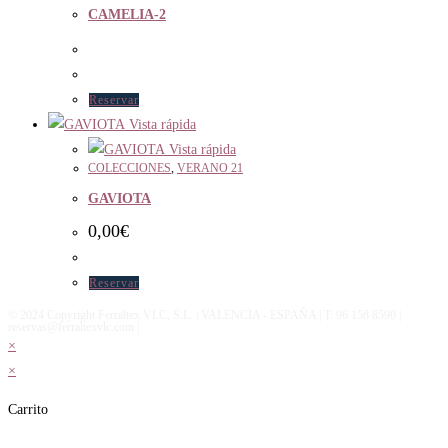
CAMELIA-2
Reservar
Vista rápida
Vista rápida
COLECCIONES
,
VERANO 21
GAVIOTA
0,00
€
Reservar
© 2024 Copyright Ferraltex VLC, S.L. | VALENCIA - ESPAÑA | T: 96 158 8590 |
reservas@ferraltexvlc.com |
×
×
Carrito