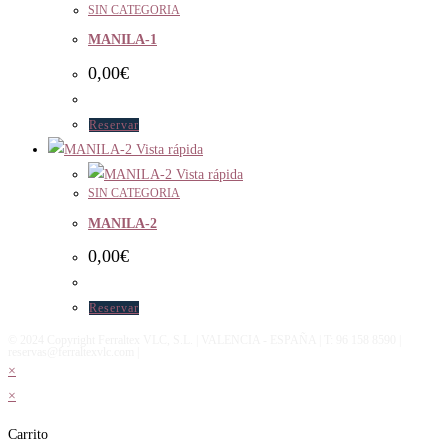
SIN CATEGORIA
MANILA-1
0,00
€
Reservar
Vista rápida
Vista rápida
SIN CATEGORIA
MANILA-2
0,00
€
Reservar
© 2024 Copyright Ferraltex VLC, S.L. | VALENCIA - ESPAÑA | T: 96 158 8590 |
reservas@ferraltexvlc.com |
×
×
Carrito