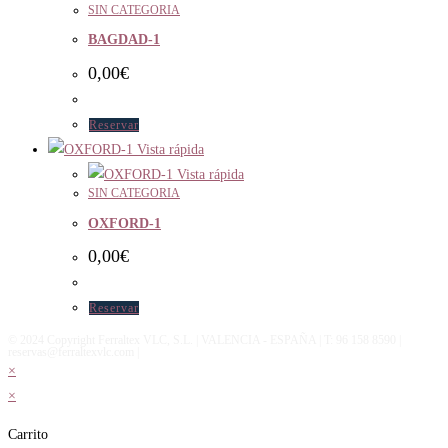
SIN CATEGORIA
BAGDAD-1
0,00
€
Reservar
Vista rápida
Vista rápida
SIN CATEGORIA
OXFORD-1
0,00
€
Reservar
© 2024 Copyright Ferraltex VLC, S.L. | VALENCIA - ESPAÑA | T: 96 158 8590 |
reservas@ferraltexvlc.com |
×
×
Carrito