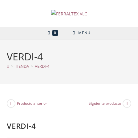
Ir
al
contenido
0
MENÚ
VERDI-4
>
TIENDA
>
VERDI-4
Producto anterior
Siguiente producto
VERDI-4