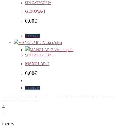
SIN CATEGORIA
GENOVA-1
0,00
€
Reservar
Vista rápida
Vista rápida
SIN CATEGORIA
MANGLAR-2
0,00
€
Reservar
© 2024 Copyright Ferraltex VLC, S.L. | VALENCIA - ESPAÑA | T: 96 158 8590 |
reservas@ferraltexvlc.com |
×
×
Carrito