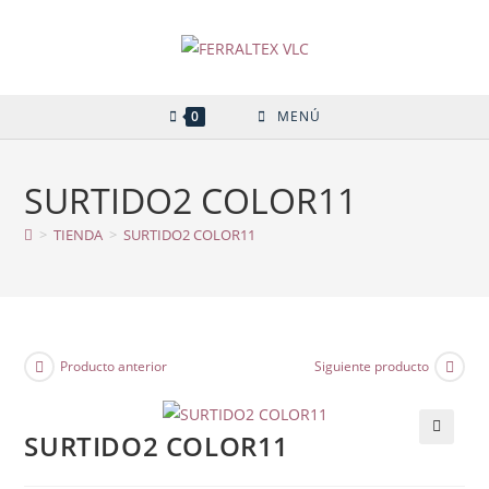
Ir
al
contenido
0
MENÚ
SURTIDO2 COLOR11
>
TIENDA
>
SURTIDO2 COLOR11
Producto anterior
Siguiente producto
SURTIDO2 COLOR11
🔍