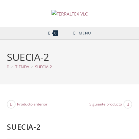
Ir
al
contenido
0
MENÚ
SUECIA-2
>
TIENDA
>
SUECIA-2
Producto anterior
Siguiente producto
SUECIA-2