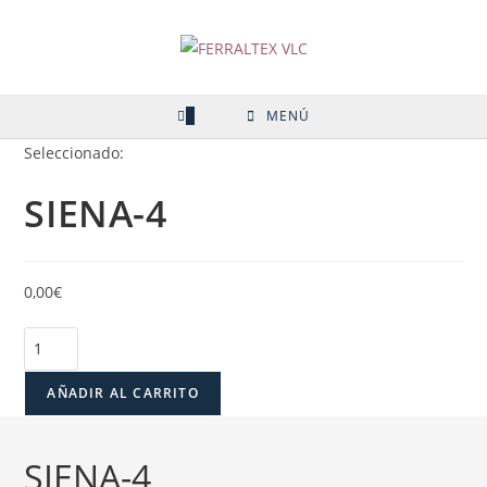
Ir
al
contenido
0
MENÚ
Seleccionado:
SIENA-4
0,00
€
SIENA-
4
cantidad
AÑADIR AL CARRITO
SIENA-4