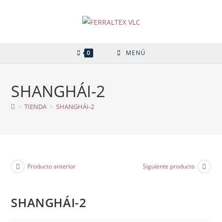
Ir
al
contenido
0
MENÚ
SHANGHÁI-2
>
TIENDA
>
SHANGHÁI-2
Producto anterior
Siguiente producto
SHANGHÁI-2