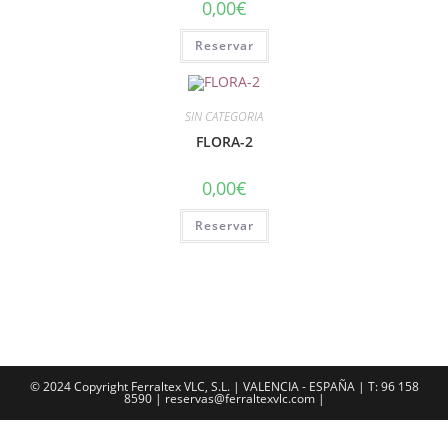
0,00
€
Reservar
SIN CATEGORIA
FLORA-2
0,00
€
Reservar
© 2024 Copyright Ferraltex VLC, S.L. | VALENCIA - ESPAÑA | T: 96 158
8590 | reservas@ferraltexvlc.com |