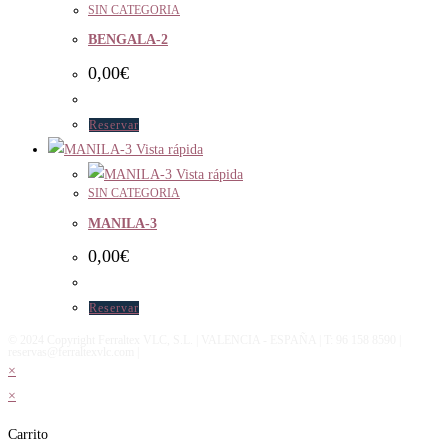
SIN CATEGORIA
BENGALA-2
0,00
€
Reservar
Vista rápida
Vista rápida
SIN CATEGORIA
MANILA-3
0,00
€
Reservar
© 2024 Copyright Ferraltex VLC, S.L. | VALENCIA - ESPAÑA | T: 96 158 8590 |
reservas@ferraltexvlc.com |
×
×
Carrito