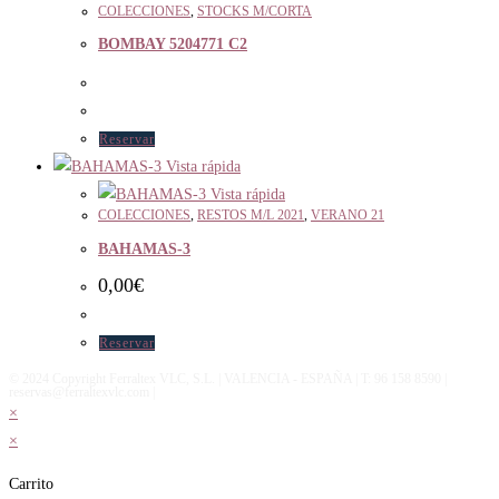
COLECCIONES
,
STOCKS M/CORTA
BOMBAY 5204771 C2
Reservar
Vista rápida
Vista rápida
COLECCIONES
,
RESTOS M/L 2021
,
VERANO 21
BAHAMAS-3
0,00
€
Reservar
© 2024 Copyright Ferraltex VLC, S.L. | VALENCIA - ESPAÑA | T: 96 158 8590 |
reservas@ferraltexvlc.com |
×
×
Carrito