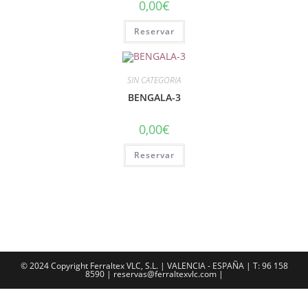
0,00
€
Reservar
SIN CATEGORIA
BENGALA-3
0,00
€
Reservar
© 2024 Copyright Ferraltex VLC, S.L. | VALENCIA - ESPAÑA | T: 96 158
8590 | reservas@ferraltexvlc.com |