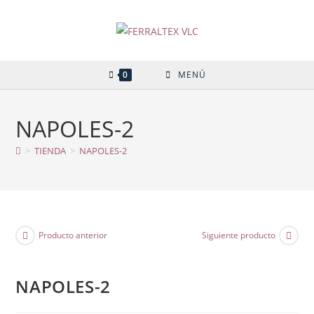
Ir
al
contenido
0
MENÚ
NAPOLES-2
>
TIENDA
>
NAPOLES-2
Producto anterior
Siguiente producto
NAPOLES-2