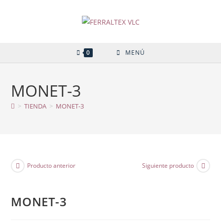
Ir
al
contenido
0
MENÚ
MONET-3
>
TIENDA
>
MONET-3
Producto anterior
Siguiente producto
MONET-3