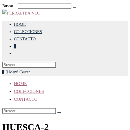
Ir
Buscar...
Enviar
al
la
búsqueda
contenido
HOME
COLECCIONES
CONTACTO
0
Alternar
búsqueda
de
0
Menú
Cerrar
la
web
HOME
COLECCIONES
CONTACTO
HUESCA-2