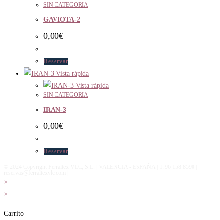
SIN CATEGORIA
GAVIOTA-2
0,00
€
Reservar
Vista rápida
Vista rápida
SIN CATEGORIA
IRAN-3
0,00
€
Reservar
© 2024 Copyright Ferraltex VLC, S.L. | VALENCIA - ESPAÑA | T: 96 158 8590 |
reservas@ferraltexvlc.com |
×
×
Carrito