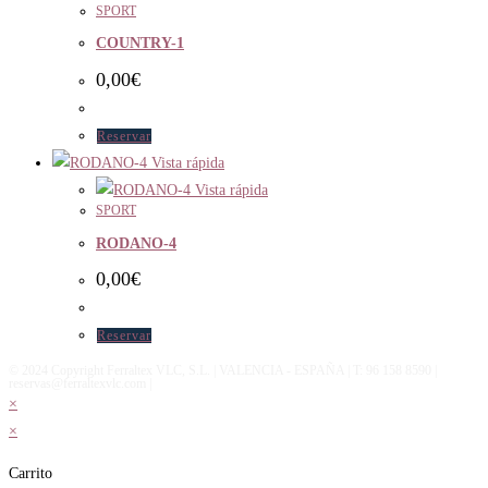
SPORT
COUNTRY-1
0,00
€
Reservar
Vista rápida
Vista rápida
SPORT
RODANO-4
0,00
€
Reservar
© 2024 Copyright Ferraltex VLC, S.L. | VALENCIA - ESPAÑA | T: 96 158 8590 |
reservas@ferraltexvlc.com |
×
×
Carrito