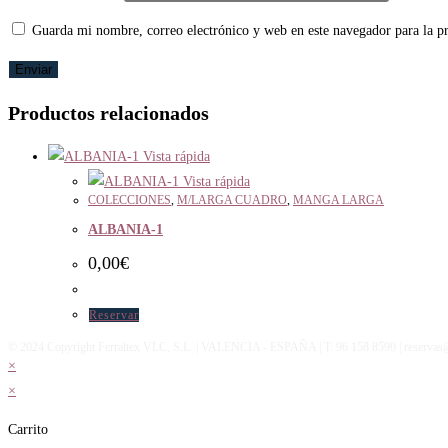
Guarda mi nombre, correo electrónico y web en este navegador para la 
Productos relacionados
Vista rápida
Vista rápida
COLECCIONES
,
M/LARGA CUADRO
,
MANGA LARGA
ALBANIA-1
0,00
€
Reservar
© 2024 Copyright Ferraltex VLC, S.L. | VALENCIA - ESPAÑA | T: 96 158 8590 | reservas@
×
×
Carrito