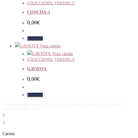
COLECCIONES
,
VERANO 21
CONCHA-3
0,00
€
Reservar
Vista rápida
Vista rápida
COLECCIONES
,
VERANO 21
GAVIOTA
0,00
€
Reservar
© 2024 Copyright Ferraltex VLC, S.L. | VALENCIA - ESPAÑA | T: 96 158 8590 |
reservas@ferraltexvlc.com |
×
×
Carrito