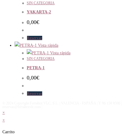
SIN CATEGORIA
YAKARTA-2
0,00
€
Reservar
Vista rápida
Vista rápida
SIN CATEGORIA
PETRA-1
0,00
€
Reservar
© 2024 Copyright Ferraltex VLC, S.L. | VALENCIA - ESPAÑA | T: 96 158 8590 |
reservas@ferraltexvlc.com |
×
×
Carrito