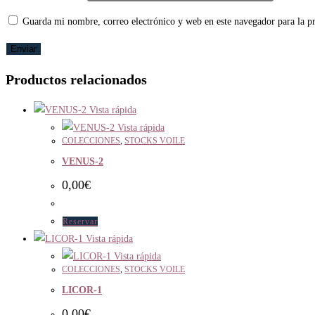
Guarda mi nombre, correo electrónico y web en este navegador para la 
Productos relacionados
Vista rápida
Vista rápida
COLECCIONES
,
STOCKS VOILE
VENUS-2
0,00
€
Reservar
Vista rápida
Vista rápida
COLECCIONES
,
STOCKS VOILE
LICOR-1
0,00
€