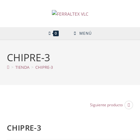
Ir
al
contenido
0
MENÚ
CHIPRE-3
>
TIENDA
>
CHIPRE-3
Siguiente producto
CHIPRE-3