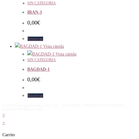
SIN CATEGORIA
IRAN-3
0,00
€
Reservar
Vista rápida
Vista rápida
SIN CATEGORIA
BAGDAD-1
0,00
€
Reservar
© 2024 Copyright Ferraltex VLC, S.L. | VALENCIA - ESPAÑA | T: 96 158 8590 |
reservas@ferraltexvlc.com |
×
×
Carrito