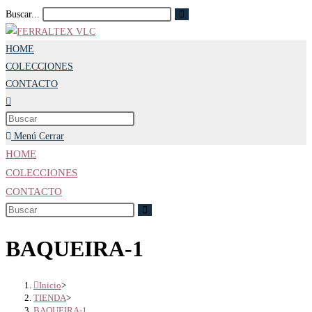
Ir
Enviar
Buscar...
la
al
búsqueda
contenido
HOME
COLECCIONES
CONTACTO
Alternar
búsqueda
de
Menú
Cerrar
la
HOME
web
COLECCIONES
CONTACTO
BAQUEIRA-1
Inicio
>
TIENDA
>
BAQUEIRA-1