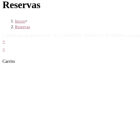
Reservas
Inicio
>
Reservas
© 2024 Copyright Ferraltex VLC, S.L. | VALENCIA - ESPAÑA | T: 96 158 8590 | reservas@
×
×
Carrito