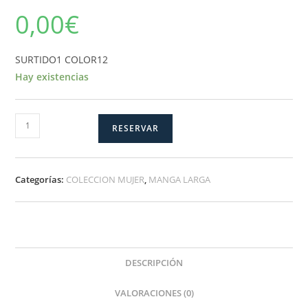
0,00
€
SURTIDO1 COLOR12
Hay existencias
SURTIDO1
RESERVAR
COLOR12
cantidad
Categorías:
COLECCION MUJER
,
MANGA LARGA
DESCRIPCIÓN
VALORACIONES (0)