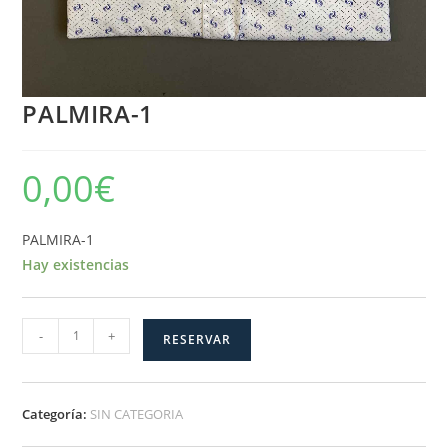
PALMIRA-1
0,00
€
PALMIRA-1
Hay existencias
PALMIRA-
-
+
RESERVAR
1
cantidad
Categoría:
SIN CATEGORIA