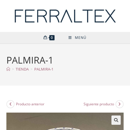
Ir
al
contenido
0
MENÚ
PALMIRA-1
>
TIENDA
>
PALMIRA-1
Producto anterior
Siguiente producto