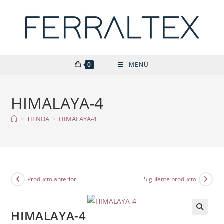
Ir
al
contenido
0
MENÚ
HIMALAYA-4
>
TIENDA
>
HIMALAYA-4
Producto anterior
Siguiente producto
HIMALAYA-4