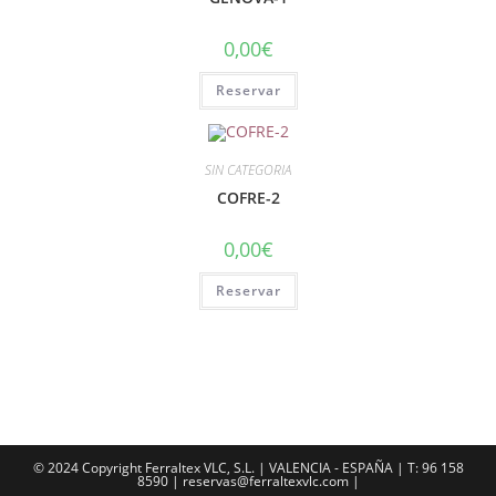
0,00
€
Reservar
SIN CATEGORIA
COFRE-2
0,00
€
Reservar
© 2024 Copyright Ferraltex VLC, S.L. | VALENCIA - ESPAÑA | T: 96 158
8590 | reservas@ferraltexvlc.com |