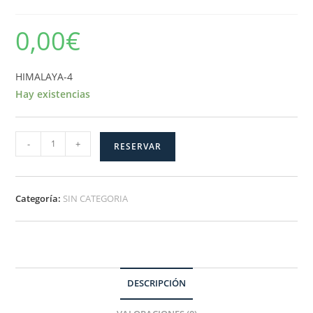
0,00
€
HIMALAYA-4
Hay existencias
HIMALAYA-
-
+
RESERVAR
4
cantidad
Categoría:
SIN CATEGORIA
DESCRIPCIÓN