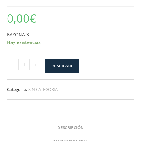
0,00
€
BAYONA-3
Hay existencias
BAYONA-
-
+
RESERVAR
3
cantidad
Categoría:
SIN CATEGORIA
DESCRIPCIÓN