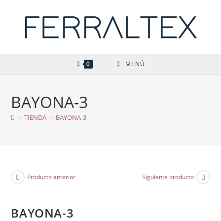
Ir
al
contenido
0
MENÚ
BAYONA-3
>
TIENDA
>
BAYONA-3
Producto anterior
Siguiente producto
BAYONA-3