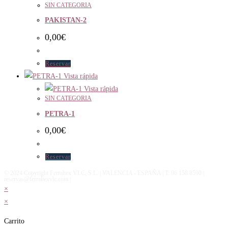
SIN CATEGORIA
PAKISTAN-2
0,00
€
Reservar
Vista rápida
Vista rápida
SIN CATEGORIA
PETRA-1
0,00
€
Reservar
© 2024 Copyright Ferraltex VLC, S.L. | VALENCIA - ESPAÑA | T: 96 158 8590 |
reservas@ferraltexvlc.com |
×
×
Carrito